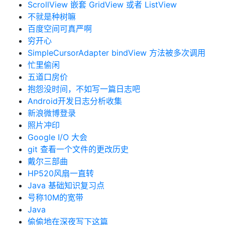
ScrollView 嵌套 GridView 或者 ListView
不就是种树嘛
百度空间可真严啊
穷开心
SimpleCursorAdapter bindView 方法被多次调用
忙里偷闲
五道口房价
抱怨没时间，不如写一篇日志吧
Android开发日志分析收集
新浪微博登录
照片冲印
Google I/O 大会
git 查看一个文件的更改历史
戴尔三部曲
HP520风扇一直转
Java 基础知识复习点
号称10M的宽带
Java
偷偷地在深夜写下这篇