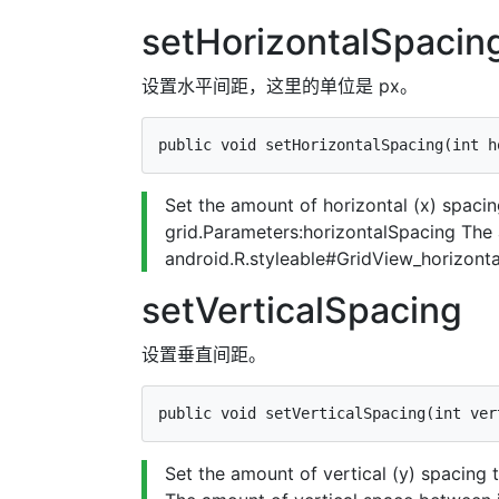
setHorizontalSpacin
设置水平间距，这里的单位是 px。
Set the amount of horizontal (x) spaci
grid.Parameters:horizontalSpacing The 
android.R.styleable#GridView_horizont
setVerticalSpacing
设置垂直间距。
Set the amount of vertical (y) spacing 