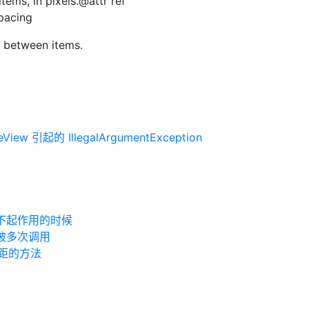
ems, in pixels.@attr ref
pacing
tween items.
eView 引起的 IllegalArgumentException
ing 不起作用的时候
 方法被多次调用
直间距的方法