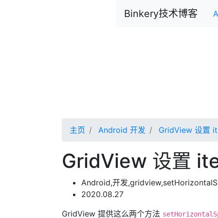
Binkery技术博客
A
主页
Android 开发
GridView 设
GridView 设
Android,开发,gridview,setHorizontal
2020.08.27
GridView 提供这么两个方法
setHorizontalS