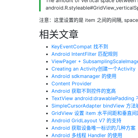
The amount of vertical space between it
android.R.styleable#GridView_verticalS
注意：这里设置的是 item 之间的间隔, space be
相关文章
KeyEventCompat 找不到
Android IntentFilter 匹配规则
ViewPager + SubsamplingScaleImag
Creating an Activity创建一个Activity
Android sdkmanager 的使用
Content Provider
Android 获取不到控件的宽高
TextView android:drawablePadd
SimpleCursorAdapter bindView
GridView 设置 item 水平间距和垂
Android GridLayout V7 的支持
Android 获取设备唯一标识的几种方案
Android 多线程 Handler 的使用