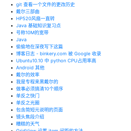
git 查看一个文件的更改历史
戴尔三部曲
HP520风扇一直转
Java 基础知识复习点
号称10M的宽带
Java
偷偷地在深夜写下这篇
博客日志 - binkery.com 被 Google 收录
Ubuntu10.10 中 python CPU占用率高
Android 其他
戴尔的效率
我是专程来黑戴尔的
做事必须搞清10个顺序
单反之快门
单反之光圈
包含简短元说明的页面
镜头焦段介绍
糟糕的天气
GridView 设置 item 间距的方法