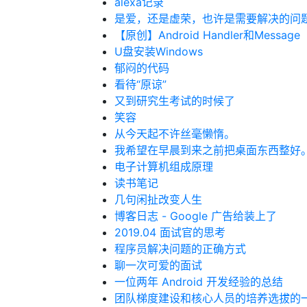
alexa记录
是爱，还是虚荣，也许是需要解决的问
【原创】Android Handler和Message
U盘安装Windows
郁闷的代码
看待“原谅”
又到研究生考试的时候了
笑容
从今天起不许丝毫懒惰。
我希望在早晨到来之前把桌面东西整好
电子计算机组成原理
读书笔记
几句闲扯改变人生
博客日志 - Google 广告给装上了
2019.04 面试官的思考
程序员解决问题的正确方式
聊一次可爱的面试
一位两年 Android 开发经验的总结
团队梯度建设和核心人员的培养选拔的