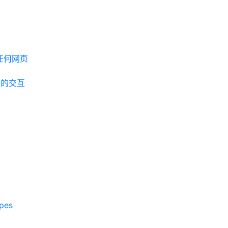
开任何网页
pt 的交互
pes