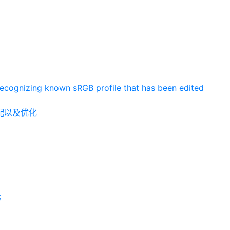
recognizing known sRGB profile that has been edited
适配以及优化
释