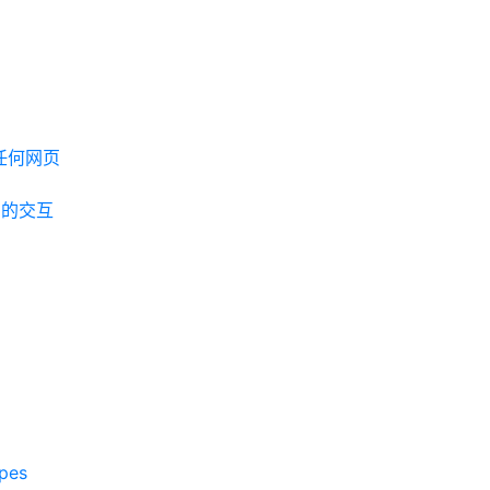
开任何网页
pt 的交互
pes