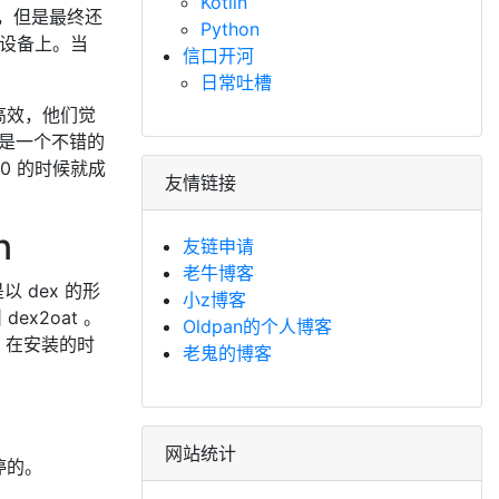
Kotlin
译的，但是最终还
Python
d 设备上。当
信口开河
日常吐槽
不是很高效，他们觉
k 是一个不错的
.0 的时候就成
友情链接
n
友链申请
老牛博客
以 dex 的形
小z博客
ex2oat 。
Oldpan的个人博客
T 的话，在安装的时
老鬼的博客
网站统计
停的。