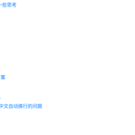
一些思考
方案
析
插件和中文自动换行的问题