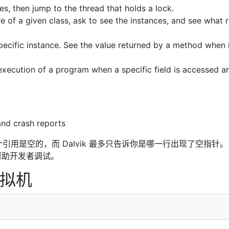
es, then jump to the thread that holds a lock.
e of a given class, ask to see the instances, and see what 
 specific instance. See the value returned by a method when i
execution of a program when a specific field is accessed a
and crash reports
哪个引用是空的，而 Dalvik 最多只告诉你是哪一行出现了空指针
帮助开发者调试。
拟机