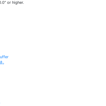
0.0" or higher.
uffer
用法。
s