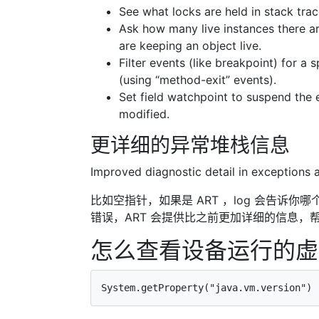
See what locks are held in stack trac
Ask how many live instances there ar
are keeping an object live.
Filter events (like breakpoint) for a
(using “method-exit” events).
Set field watchpoint to suspend the 
modified.
更详细的异常堆栈信息
Improved diagnostic detail in exceptions 
比如空指针，如果是 ART ，log 会告诉你
错误，ART 会提供比之前更加详细的信息，
怎么查看设备运行的虚