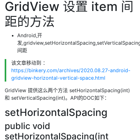
GridView 设置 item 间
距的方法
Android,开
发,gridview,setHorizontalSpacing,setVerticalSpacin
间距
该文章移动到 ：
https://binkery.com/archives/2020.08.27-android-
gridview-horizontal-vertical-space.html
GridView 提供这么两个方法 setHorizontalSpacing(int)
和 setVerticalSpacing(int)。API的DOC如下：
setHorizontalSpacing
public void
setHorizontalSpacing(int