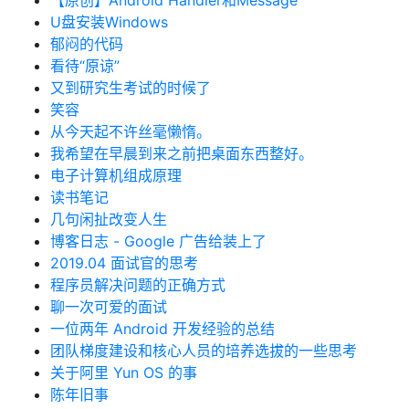
【原创】Android Handler和Message
U盘安装Windows
郁闷的代码
看待“原谅”
又到研究生考试的时候了
笑容
从今天起不许丝毫懒惰。
我希望在早晨到来之前把桌面东西整好。
电子计算机组成原理
读书笔记
几句闲扯改变人生
博客日志 - Google 广告给装上了
2019.04 面试官的思考
程序员解决问题的正确方式
聊一次可爱的面试
一位两年 Android 开发经验的总结
团队梯度建设和核心人员的培养选拔的一些思考
关于阿里 Yun OS 的事
陈年旧事