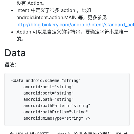
没有 Action。
Intent 中定义了很多 action ，比如
android.intent.action.MAIN 等，更多参见：
http://blog.binkery.com/android/intent/standard_act
Action 可以是自定义的字符串，要确定字符串是唯一
的。
Data
语法：
 <data android:scheme="string"

      android:host="string"

      android:port="string"

      android:path="string"

      android:pathPattern="string"

      android:pathPrefix="string"
